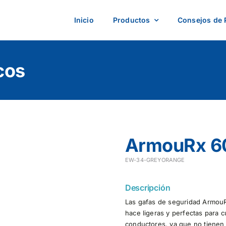
Inicio
Productos
Consejos de 
cos
ArmouRx 6
EW-34-GREYORANGE
Descripción
Las gafas de seguridad ArmouRx
hace ligeras y perfectas para c
conductores, ya que no tienen