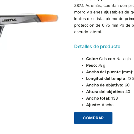
Z87.1. Además, cuentan con pro
morro y sienes ajustables de g
lentes de cristal plomo de prim
protección de 0,75 mm Pb de p
escudo lateral.
Detalles de producto
Color:
Gris con Naranja
Peso:
78g
Ancho del puente (mm):
Longitud del templo:
13
Ancho de objetivo:
60
Altura del objetivo:
40
Ancho total:
133
Ajuste:
Ancho
COMPRAR