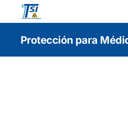
Skip
to
content
Protección para Médi