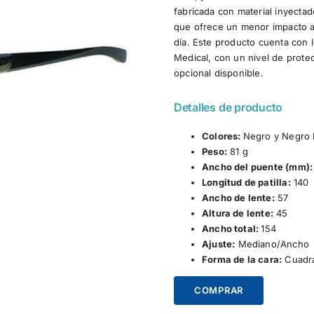
fabricada con material inyecta
que ofrece un menor impacto a
día. Este producto cuenta con 
Medical, con un nivel de prote
opcional disponible.
Detalles de producto
Colores:
Negro y Negro
Peso:
81 g
Ancho del puente (mm):
Longitud de patilla:
140
Ancho de lente:
57
Altura de lente:
45
Ancho total:
154
Ajuste:
Mediano/Ancho
Forma de la cara:
Cuadra
COMPRAR