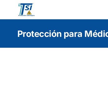
Skip
to
content
Protección para Médi